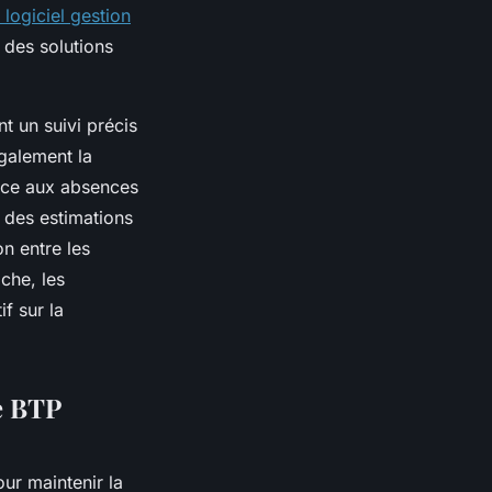
 logiciel gestion
s des solutions
nt un suivi précis
galement la
face aux absences
 des estimations
on entre les
oche, les
f sur la
le BTP
our maintenir la