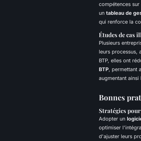
compétences sur l
un
tableau de ge
qui renforce la c
Études de cas il
Plusieurs entrepr
leurs processus, 
BTP, elles ont ré
BTP
, permettant 
augmentant ainsi l
Bonnes prat
Stratégies pour
Adopter un
logic
optimiser l'intég
d'ajuster leurs p