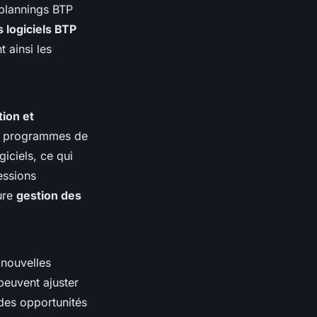
 plannings BTP
s logiciels BTP
t ainsi les
ion et
es programmes de
giciels, ce qui
essions
eure
gestion des
 nouvelles
 peuvent ajuster
 des opportunités