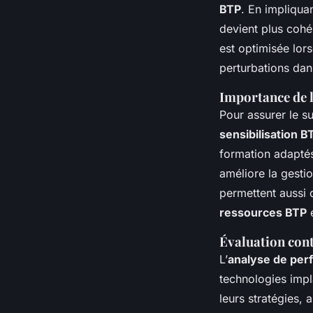
BTP
. En impliqua
devient plus cohér
est optimisée lors
perturbations dan
Importance de l
Pour assurer le s
sensibilisation B
formation adaptés,
améliore la gesti
permettent aussi 
ressources BTP
e
Évaluation cont
L’
analyse de pe
technologies imp
leurs stratégies, 