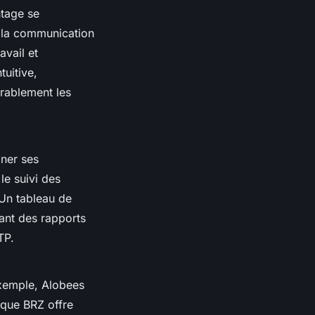
ntage se
et la communication
avail et
tuitive,
rablement les
iner ses
 le suivi des
 Un tableau de
rant des rapports
TP.
 exemple, Alobees
s que BRZ offre