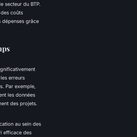
le secteur du BTP.
 des coûts
es dépenses grâce
mps
ignificativement
 les erreurs
ns. Par exemple,
ent les données
ment des projets.
ation au sein des
i efficace des