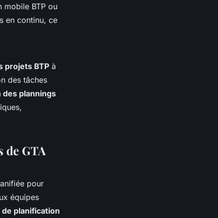
on mobile BTP ou
s en continu, ce
s projets BTP
à
on des tâches
n des plannings
giques,
ns de GTA
lanifiée pour
aux équipes
s de planification