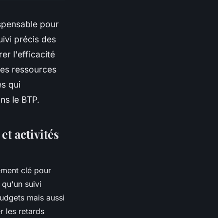
ispensable pour
uivi précis des
r l'efficacité
des ressources
es qui
ns le BTP.
et activités
ément clé pour
 qu'un suivi
budgets mais aussi
r les retards