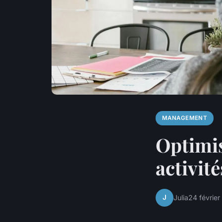
MANAGEMENT
Optimis
activit
J
Julia
24 févrie