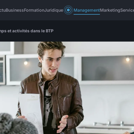
ctu
Business
Formation
Juridique
Management
Marketing
Servic
ps et activités dans le BTP