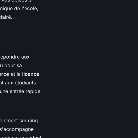
mique de l'école,
lairé.
 répondre aux
nu pour sa
rce
et la
licence
t aux étudiants
une entrée rapide
alement sur cinq
rs s'accompagne
étudiants accèdent