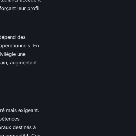
forçant leur profil
épend des
 opérationnels. En
ivilégie une
rrain, augmentant
ré mais exigeant.
mpétences
oraux destinés à
ue compétitif. Ces