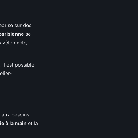
reprise sur des
parisienne
se
es vêtements,
, il est possible
elier-
 aux besoins
ie à la main
et la