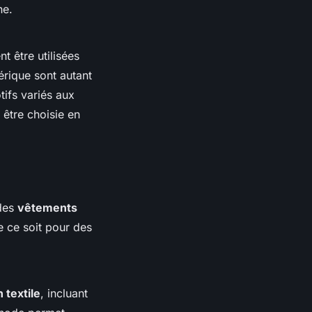
ne.
t être utilisées
érique sont autant
ifs variés aux
 être choisie en
 des
vêtements
e ce soit pour des
 textile
, incluant