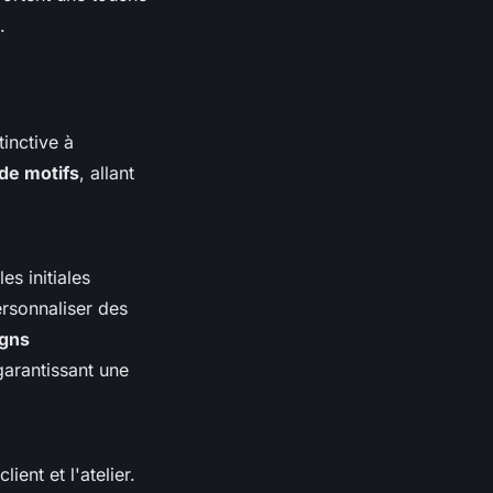
.
inctive à
de motifs
, allant
es initiales
ersonnaliser des
igns
garantissant une
ient et l'atelier.