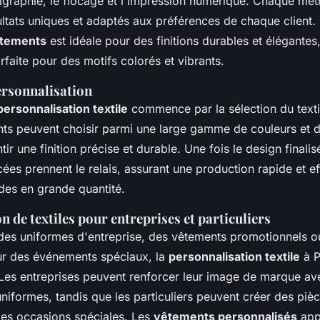
érigraphie, le flocage et l'impression numérique. Chaque m
ultats uniques et adaptés aux préférences de chaque client.
êtements
est idéale pour des finitions durables et élégantes,
rfaite pour des motifs colorés et vibrants.
ersonnalisation
personnalisation textile
commence par la sélection du texti
ents peuvent choisir parmi une large gamme de couleurs et d
tir une finition précise et durable. Une fois le design finali
ées prennent le relais, assurant une production rapide et 
es en grande quantité.
n de textiles pour entreprises et particuliers
des uniformes d'entreprise, des vêtements promotionnels ou
ur des événements spéciaux, la
personnalisation textile
à P
 Les entreprises peuvent renforcer leur image de marque av
uniformes, tandis que les particuliers peuvent créer des piè
es occasions spéciales. Les
vêtements personnalisés
app