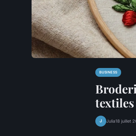
BUSINESS
Broderi
textiles
J
Julia
18 juillet 