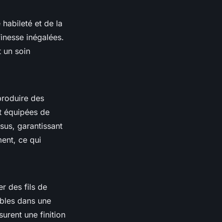
 habileté et de la
finesse inégalées.
t un soin
produire des
t équipées de
sus, garantissant
ent, ce qui
er des fils de
nibles dans une
urent une finition