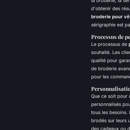
la broderie, la s
d'obtenir des rés
broderie pour v
sérigraphie est pa
Processus de p
Le processus de
souhaité. Les cli
qualité pour garan
de broderie avanc
pour les command
Personnalisatio
Que ce soit pour 
personnalisés po
tous les besoins.
brodés sur leurs 
des cadeaux ou d