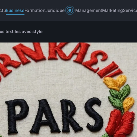
ctu
Business
Formation
Juridique
Management
Marketing
Servic
os textiles avec style