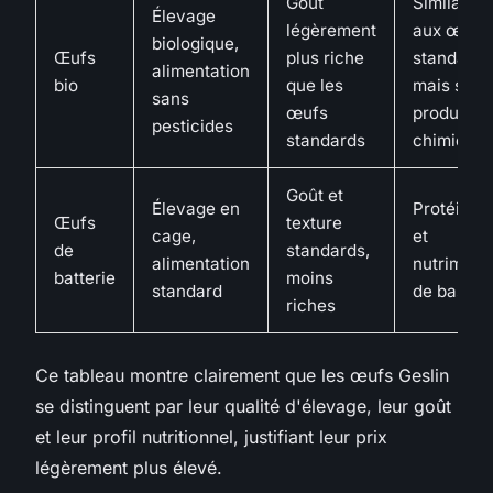
Goût
Similaire
Élevage
légèrement
aux œufs
biologique,
Œufs
plus riche
standards
alimentation
bio
que les
mais sans
sans
œufs
produits
pesticides
standards
chimique
Goût et
Élevage en
Protéines
Œufs
texture
cage,
et
de
standards,
alimentation
nutriment
batterie
moins
standard
de base
riches
Ce tableau montre clairement que les œufs Geslin
se distinguent par leur qualité d'élevage, leur goût
et leur profil nutritionnel, justifiant leur prix
légèrement plus élevé.