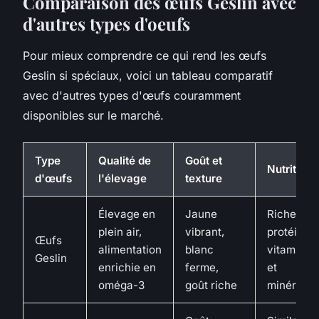
Comparaison des œufs Geslin avec
d'autres types d'oeufs
Pour mieux comprendre ce qui rend les œufs
Geslin si spéciaux, voici un tableau comparatif
avec d'autres types d'œufs couramment
disponibles sur le marché.
Type
Qualité de
Goût et
Nutrition
d'œufs
l'élevage
texture
Élevage en
Jaune
Riches en
plein air,
vibrant,
protéines,
Œufs
alimentation
blanc
vitamines
Geslin
enrichie en
ferme,
et
oméga-3
goût riche
minéraux